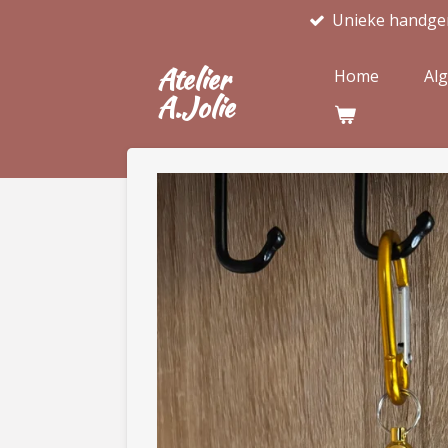
Unieke handge
Ga
direct
Atelier
naar
Home
Al
A.Jolie
de
hoofdinhoud