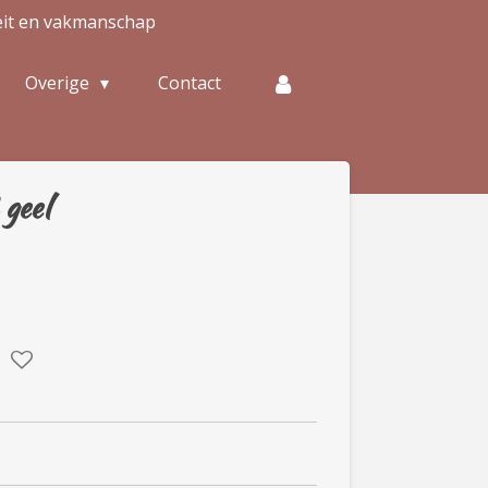
eit en vakmanschap
Overige
Contact
geel