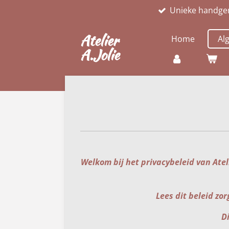
Unieke handge
Ga
direct
Atelier
naar
Home
Al
A.Jolie
de
hoofdinhoud
Welkom bij het privacybeleid van Ate
Lees dit beleid zo
Di