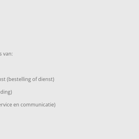
s van:
t (bestelling of dienst)
uding)
ervice en communicatie)