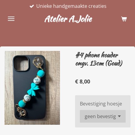
Unieke handgemaakte creaties
Ga
direct
Atelier A.Jolie
naar
de
hoofdinhoud
#4 phone houder
ongv. 13cm (Goud)
€ 8,00
Bevestiging hoesje