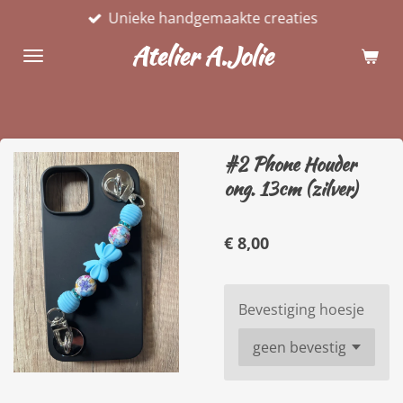
Unieke handgemaakte creaties
Ga
direct
Atelier A.Jolie
naar
de
hoofdinhoud
#2 Phone Houder
ong. 13cm (zilver)
€ 8,00
Bevestiging hoesje