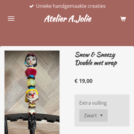
Unieke handgemaakte creaties
Ga
direct
Atelier A.Jolie
naar
de
hoofdinhoud
Snow & Sneezy
Double met wrap
€ 19,00
Extra vulling