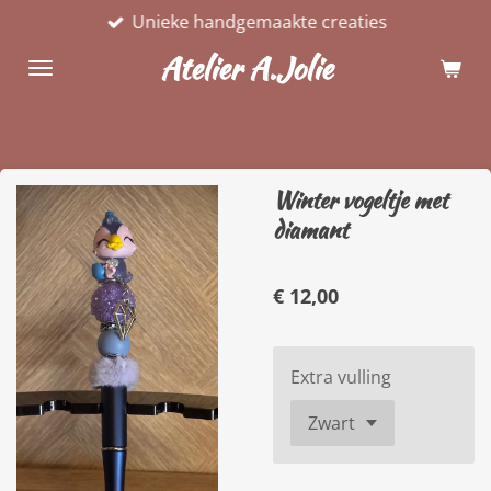
Unieke handgemaakte creaties
Ga
direct
Atelier A.Jolie
naar
de
hoofdinhoud
Winter vogeltje met
diamant
€ 12,00
Extra vulling