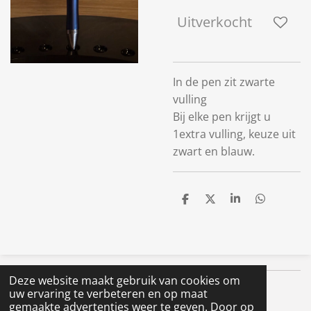
Uitverkocht
In de pen zit zwarte
vulling
Bij elke pen krijgt u
1extra vulling, keuze uit
zwart en blauw.
D
D
S
D
e
e
h
e
l
e
a
l
e
l
r
e
n
e
n
Deze website maakt gebruik van cookies om
Volg ons op Instagram & Tik Tok
uw ervaring te verbeteren en op maat
gemaakte advertenties weer te geven. Door op